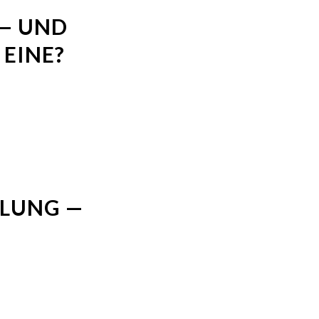
 — UND
EINE?
LUNG —