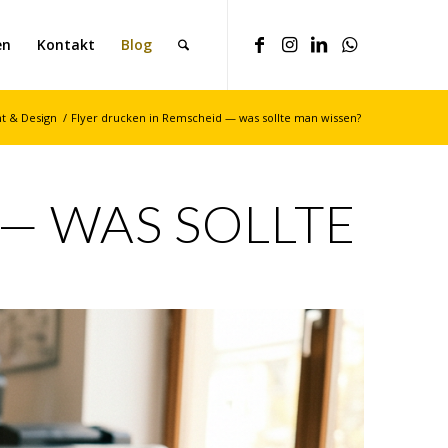
en
Kontakt
Blog
nt & Design
/
Flyer drucken in Remscheid — was sollte man wissen?
— WAS SOLLTE