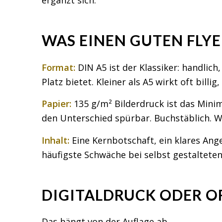
ergänzt sich.
WAS EINEN GUTEN FLY
Format:
DIN A5 ist der Klassiker: handlich
Platz bietet. Kleiner als A5 wirkt oft billi
Papier:
135 g/m² Bilderdruck ist das Mini
den Unterschied spürbar. Buchstäblich. W
Inhalt:
Eine Kernbotschaft, ein klares An
häufigste Schwäche bei selbst gestalteten F
DIGITALDRUCK ODER O
Das hängt von der Auflage ab.